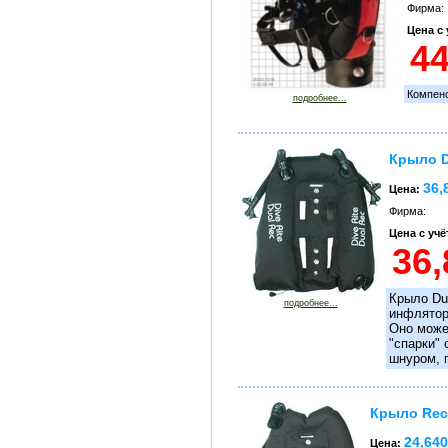
Фирма:
Цена с
Компен
подробнее...
Крыло D
36,
Цена:
Фирма:
Цена с уч
Крыло Du
подробнее...
инфлятор
Оно може
"спарки"
шнуром, 
Крыло Rec
24,640
Цена: