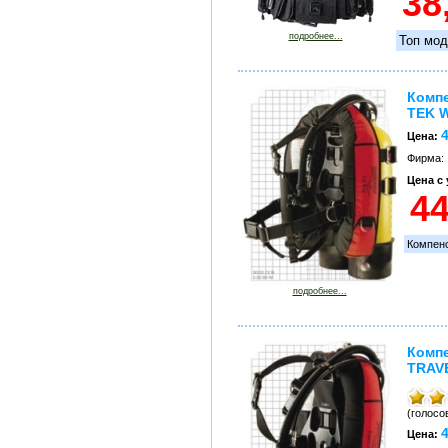
подробнее...
Топ мод
Компе
TEK 
4
Цена:
Фирма:
Цена с
Компен
подробнее...
Компе
TRAV
(голосов
4
Цена: