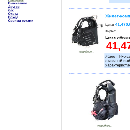
Регистрация
Выживание
Другое
Лес
Охота
Жилет-комп
Поход
Своими руками
41,470.
Цена:
Фирма:
Цена с учётом
подробнее...
Жилет T-Force
отличный выб
характеристи
подробнее...