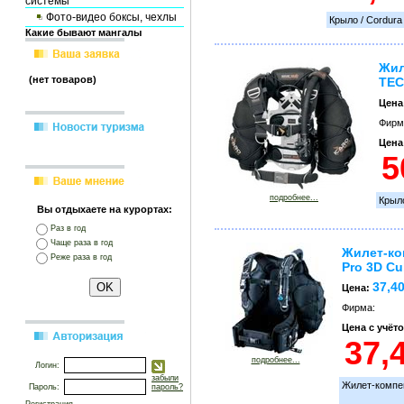
системы
Фото-видео боксы, чехлы
Крыло / Cordura
Какие бывают мангалы
Жил
(нет товаров)
TEC
Цена
Фирм
Цена
подробнее...
Крыло
Вы отдыхаете на курортах:
Раз в год
Чаще раза в год
Жилет-ко
Реже раза в год
Pro 3D Cu
37,4
Цена:
Фирма:
Цена с учёт
подробнее...
Логин:
забыли
Жилет-компен
Пароль:
пароль?