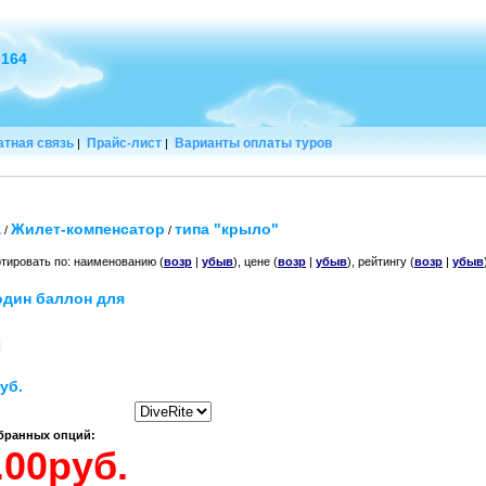
 164
тная связь
Прайс-лист
Варианты оплаты туров
|
|
а
Жилет-компенсатор
типа "крыло"
/
/
тировать по: наименованию (
возр
|
убыв
), цене (
возр
|
убыв
), рейтингу (
возр
|
убыв
один баллон для
уб.
ыбранных опций: