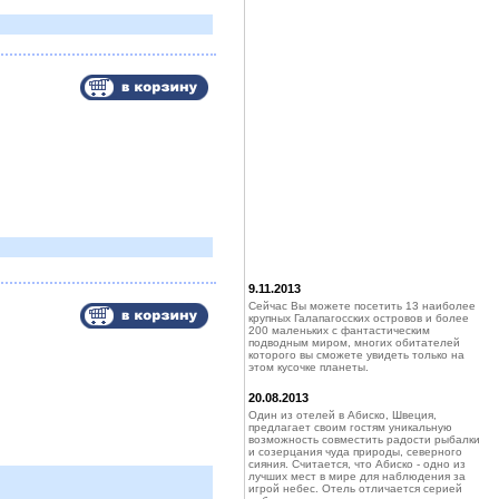
9.11.2013
Сейчас Вы можете посетить 13 наиболее
крупных Галапагосских островов и более
200 маленьких с фантастическим
подводным миром, многих обитателей
которого вы сможете увидеть только на
этом кусочке планеты.
20.08.2013
Один из отелей в Абиско, Швеция,
предлагает своим гостям уникальную
возможность совместить радости рыбалки
и созерцания чуда природы, северного
сияния. Считается, что Абиско - одно из
лучших мест в мире для наблюдения за
игрой небес. Отель отличается серией