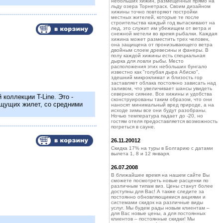
небольших хижин, размещенных прямо на
льду озера Торнетраск. Своим дизайном
хижины точно повторяют постройки
местных жителей, которые те после
строительства каждый год вытаскивают на
лед, это служит им убежищем от ветра и
снежной метели во время рыбалки. Каждая
хижина может разместить трех человек,
она защищена от пронизывающего ветра
двойным слоем древесины и фанеры. В
полу каждой хижины есть специальная
дырка для ловли рыбы. Место
расположения этих небольших бунгало
известно как "голубая дыра Абиско",
здешний микроклимат и близость гор
заставляет облака постоянно зависать над
заливом, что увеличивает шансы увидеть
северное сияние. Все хижины и удобства
коллекции T-Line. Это -
сконструированы таким образом, что они
ищущих жилет, со средними
наносят минимальный вред природе, а на
исходе зимы все они будут разобраны.
Ночью температура падает до -20, но
гостям отеля предоставляется возможность
погреться в сауне.
26.11.20012
Скидка 17% на туры в Болгарию с датами
вылета 1, 8 и 12 января.
26.07.2008
В ближайшее время на нашем сайте Вы
сможете посмотреть новые расценки по
различным типам виз. Цены станут более
доступны для Вас! А также следите за
постоянно обновляющимися акциями и
системами скидок на различные виды
услуг. Мы будем рады новым клиентам –
для Вас новые цены, а для постоянных
клиентов – постоянные скидки! Мы