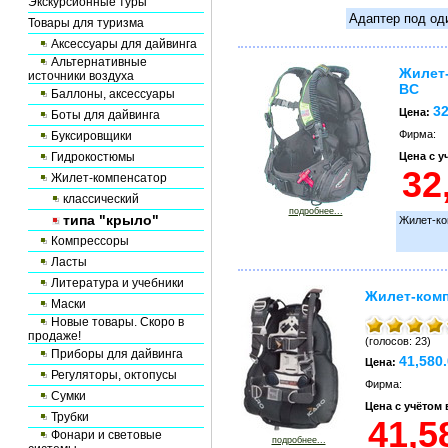
Экскурсионные туры
Адаптер под од
Товары для туризма
Аксессуары для дайвинга
Альтернативные
Жилет
источники воздуха
BC
Баллоны, аксессуары
32
Цена:
Боты для дайвинга
Фирма:
Буксировщики
Гидрокостюмы
Цена с 
Жилет-компенсатор
классический
подробнее...
типа "крыло"
Жилет-ко
Компрессоры
Ласты
Литература и учебники
Жилет-комп
Маски
Новые товары. Скоро в
продаже!
(голосов: 23)
Приборы для дайвинга
41,580
Цена:
Регуляторы, октопусы
Фирма:
Сумки
Цена с учётом
Трубки
Фонари и световые
подробнее...