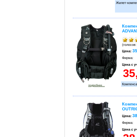
Жилет-компес
Компен
ADVAN
(голосов:
35
Цена:
Фирма:
Цена с 
Компенса
подробнее...
Компен
OUTRI
38
Цена:
Фирма:
Цена с 