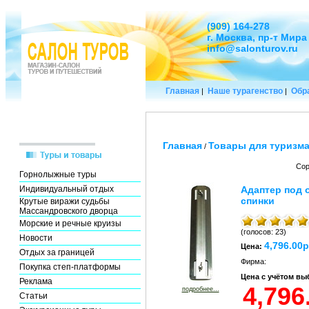
(909) 164-278
г. Москва, пр-т Мира
info@salonturov.ru
Главная
Наше турагенство
Обра
|
|
Главная
Товары для туризм
/
Сор
Горнолыжные туры
Индивидуальный отдых
Адаптер под 
спинки
Крутые виражи судьбы
Массандровского дворца
Морские и речные круизы
(голосов: 23)
Новости
4,796.00р
Цена:
Отдых за границей
Фирма:
Покупка степ-платформы
Цена с учётом в
Реклама
подробнее...
Статьи