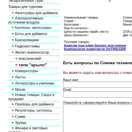
Экскурсионные туры
Товары для туризма
Аксессуары для дайвинга
Наименование товара -
Спинк
Альтернативные
Серия -
Товар
источники воздуха
Категория -
Жилет
Баллоны, аксессуары
Код по каталогу -
Цена по нашему прайс-листу -
2100 
Боты для дайвинга
Цена прописью -
Две т
Буксировщики
Похожие товары:
Адаптер под один баллон для спинки
Гидрокостюмы
Компенсатор плавучести OUTRIGGER
Жилет-компенсатор
классический
Есть вопросы по Спинка технич
типа "крыло"
Компрессоры
Вы можете задать нам вопрос(ы) с по
Ласты
Ваше имя:
Литература и учебники
Маски
Email:
Новые товары. Скоро в
продаже!
Пожалуйста, сформулируйте Ваши вопросы о
Приборы для дайвинга
Регуляторы, октопусы
Сумки
Трубки
Фонари и световые