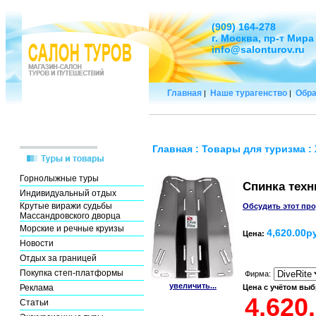
(909) 164-278
г. Москва, пр-т Мира
info@salonturov.ru
Главная
Наше турагенство
Обра
|
|
Главная
:
Товары для туризма
:
Горнолыжные туры
Спинка тех
Индивидуальный отдых
Крутые виражи судьбы
Обсудить этот пр
Массандровского дворца
Морские и речные круизы
4,620.00р
Цена:
Новости
Отдых за границей
Покупка степ-платформы
Фирма:
увеличить...
Реклама
Цена с учётом вы
Статьи