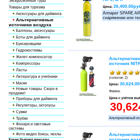
Экскурсионные туры
26,400.00ру
Цена:
Товары для туризма
Аппарат SPARE AIR
Аксессуары для дайвинга
снаряжении или тел
Альтернативные
источники воздуха
Баллоны, аксессуары
Боты для дайвинга
подробнее...
Буксировщики
Гидрокостюмы
Жилет-компенсатор
Альтернатив
источник NIT
Компрессоры
Ласты
Литература и учебники
(голосов: 2)
Маски
30,624.0
Цена:
Новые товары. Скоро в
Фирма:
продаже!
подробнее...
Цена с учётом в
Приборы для дайвинга
Регуляторы, октопусы
Сумки
Альтернативный и
Трубки
Фонари и световые
системы
Фото-видео боксы, чехлы
Альтернатив
источник воз
Какие бывают мангалы