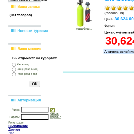
(голосов: 19)
(нет товаров)
30,624.0
Цена:
Фирма:
подробнее...
Цена с учётом в
Альтернативный ис
Вы отдыхаете на курортах:
Раз в год
Чаще раза в год
Реже раза в год
Логин:
забыли
Пароль:
пароль?
Регистрация
Выживание
Другое
Лес