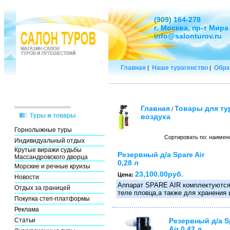
(909) 164-278
г. Москва, пр-т Мира
info@salonturov.ru
Главная
Наше турагенство
Обра
|
|
Главная
Товары для ту
/
воздуха
Горнолыжные туры
Сортировать по: наимен
Индивидуальный отдых
Крутые виражи судьбы
Резервный д/а Spare Air
Массандровского дворца
0,28 л
Морские и речные круизы
23,100.00руб.
Цена:
Новости
Аппарат SPARE AIR комплектуются 
Отдых за границей
теле пловца,а также для хранения 
Покупка степ-платформы
Реклама
Статьи
Резервный д/а S
Air 0,42 л