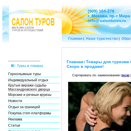
(909) 164-278
г. Москва, пр-т Мира
info@salonturov.ru
Главная
Наше турагенство
Обрат
|
|
Главная
Товары для туризма
/
Скоро в продаже!
Горнолыжные туры
Сортировать по: наименованию (
возр
Индивидуальный отдых
Крутые виражи судьбы
Массандровского дворца
Морские и речные круизы
Новости
Отдых за границей
Покупка степ-платформы
Реклама
Статьи