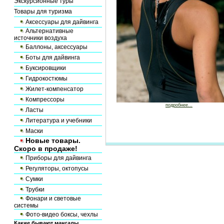
Экскурсионные туры
Товары для туризма
Аксессуары для дайвинга
Альтернативные
источники воздуха
Баллоны, аксессуары
Боты для дайвинга
Буксировщики
Гидрокостюмы
Жилет-компенсатор
Компрессоры
подробнее...
Ласты
Литература и учебники
Маски
Новые товары.
Скоро в продаже!
Приборы для дайвинга
Регуляторы, октопусы
Сумки
Трубки
Фонари и световые
системы
Фото-видео боксы, чехлы
Какие бывают мангалы