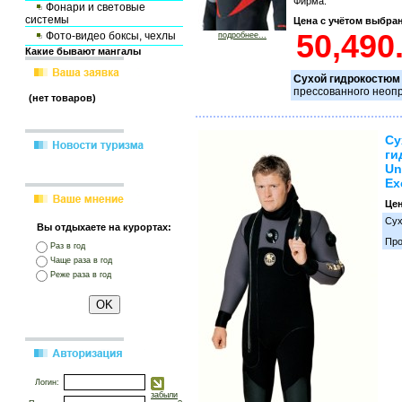
Фирма:
Фонари и световые
системы
Цена с учётом выбра
Фото-видео боксы, чехлы
подробнее...
Какие бывают мангалы
Сухой гидрокостюм
прессованного неоп
(нет товаров)
Су
ги
Un
Ex
Це
Сух
Вы отдыхаете на курортах:
Про
Раз в год
Чаще раза в год
Реже раза в год
Логин:
забыли