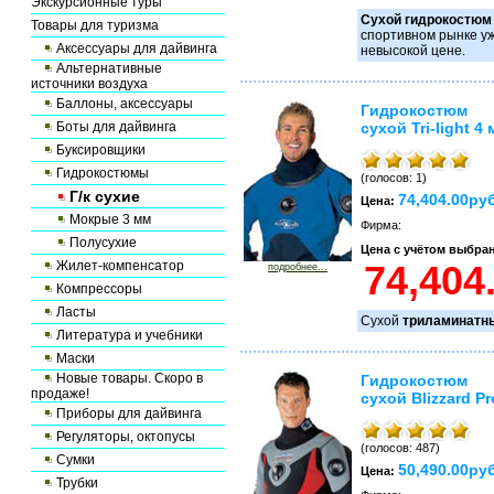
Экскурсионные туры
Сухой гидрокостюм
Товары для туризма
спортивном рынке уж
Аксессуары для дайвинга
невысокой цене.
Альтернативные
источники воздуха
Баллоны, аксессуары
Гидрокостюм
Боты для дайвинга
сухой Tri-light 4
Буксировщики
Гидрокостюмы
(голосов: 1)
Г/к сухие
74,404.00руб
Цена:
Мокрые 3 мм
Фирма:
Полусухие
Цена с учётом выбра
Жилет-компенсатор
подробнее...
Компрессоры
Ласты
Сухой
триламинатн
Литература и учебники
Маски
Новые товары. Скоро в
Гидрокостюм
продаже!
сухой Blizzard Pr
Приборы для дайвинга
Регуляторы, октопусы
(голосов: 487)
Сумки
50,490.00руб
Цена:
Трубки