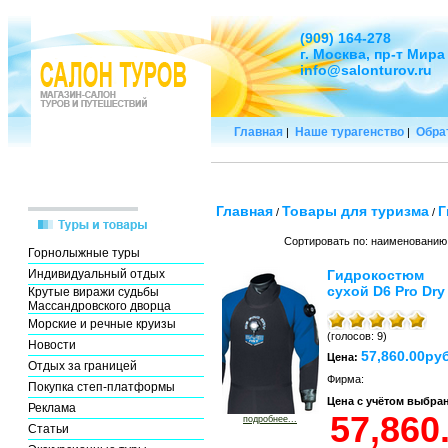
(909) 164-278
г. Москва, пр-т Мира
info@salonturov.ru
Главная
Наше турагенство
Обра
|
|
Главная
Товары для туризма
Г
/
/
Сортировать по: наименованию
Горнолыжные туры
Индивидуальный отдых
Гидрокостюм
сухой D6 Pro Dry
Крутые виражи судьбы
Массандровского дворца
Морские и речные круизы
(голосов: 9)
Новости
57,860.00руб
Цена:
Отдых за границей
Фирма:
Покупка степ-платформы
Цена с учётом выбра
Реклама
подробнее...
Статьи