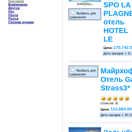
Регистрация
SPO LA
подробнее...
Выживание
Другое
PLAGNE
Лес
Выбрать для
Охота
сравнения
Поход
отель
Своими руками
HOTEL
LE
170,742.
Цена:
Дата заездов: с 11.
Майрхоф
Выбрать для
сравнения
Отель G
Strass3*
(голосов: 9)
123,684.00
Цена:
Дата заездов: с 30.1