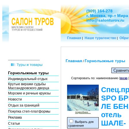
(909) 164-278
г. Москва, пр-т Мира
info@salonturov.ru
Главная
Наше турагенство
Обрат
|
|
Главная
Горнолыжные туры
/
Горнолыжные туры
Сортировать по: наименованию (
возр
Индивидуальный отдых
Крутые виражи судьбы
Спец.п
Массандровского дворца
Морские и речные круизы
SPO Б
Новости
ЛЕ БЕН
Отдых за границей
Покупка степ-платформы
отель
подробнее...
Реклама
ШАЛЕ-
Выбрать для
Статьи
сравнения