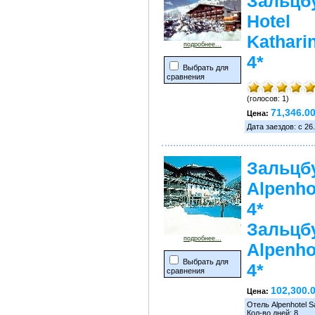
Зальцбу
Hotel
Kathari
подробнее...
4*
Выбрать для
сравнения
(голосов: 1)
71,346.0
Цена:
Дата заездов: с 26.
Зальцбу
Alpenho
4*
Зальцбу
подробнее...
Alpenho
Выбрать для
4*
сравнения
102,300.
Цена:
Отель Alpenhotel S
Кол-во дней: 8