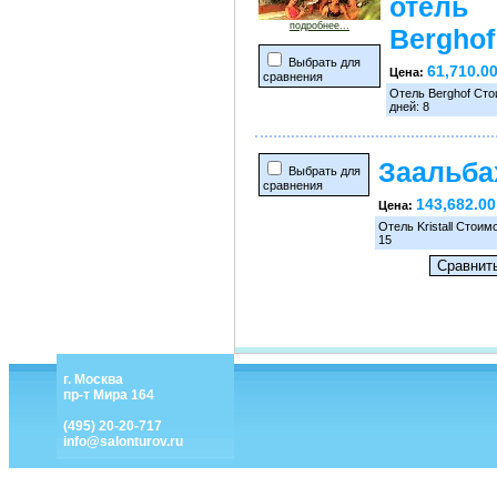
отель
подробнее...
Berghof
Выбрать для
61,710.0
Цена:
сравнения
Отель Berghof Стои
дней: 8
Заальба
Выбрать для
сравнения
143,682.00
Цена:
Отель Kristall Стоим
15
г. Москва
пр-т Мира 164
(495) 20-20-717
info@salonturov.ru