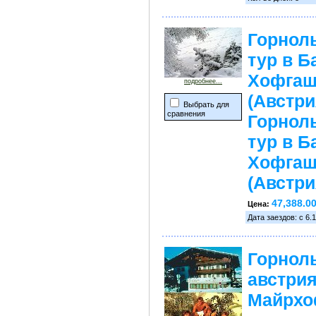
Горно
тур в Б
Хофгаш
подробнее...
(Австри
Выбрать для
сравнения
Горно
тур в Б
Хофгаш
(Австри
47,388.0
Цена:
Дата заездов: с 6.1
Горнол
австрия
Майрхо