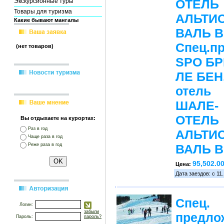
ОТЕЛЬ
Экскурсионные туры
Товары для туризма
АЛЬТИС
Какие бывают мангалы
ВАЛЬ 
Спец.п
(нет товаров)
SPO Б
ЛЕ БЕН
отель
ШАЛЕ-
ОТЕЛЬ
Вы отдыхаете на курортах:
Раз в год
АЛЬТИС
Чаще раза в год
Реже раза в год
ВАЛЬ 
95,502.0
Цена:
Дата заездов: с 11.
Спец.
Логин:
забыли
предло
Пароль:
пароль?