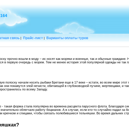
 164
тная связь
Прайс-лист
Варианты оплаты туров
|
|
ску прочно вошли в моду – их носят как моряки и военные, так и обычные граждане. Н
я в первую очередь с морем. Тем не менее история этой популярной одежды не так п
ую полоску начали носить рыбаки Бретани еще в 17 веке – кстати, во всем мире этот
так они покажутся злой нечисти, обитающей в глубоководной пучине, мертвецами, и та
пространилось по всему Западу.
е - такая форма стала популярна во времена расцвета парусного флота. Благодаря с
начительно облегчало работу боцманов. А в случае, если кто-то случайно падал за бор
ли крючком и спицами, чтобы связать полюбившиеся тельняшки. Во время дальних стр
няшках?