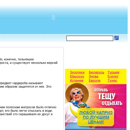
о, конечно, тельняшки
роста, и существует несколько версий
 предмет гардероба называют
ким образом защитятся от нее. Это
иним полоскам матросов было отлично
т, его было легче отыскать в воде.
анствий это скрашивало их досуг и