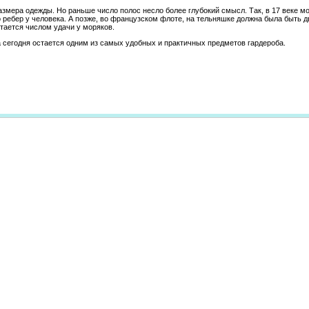
азмера одежды. Но раньше число полос несло более глубокий смысл. Так, в 17 веке м
ребер у человека. А позже, во французском флоте, на тельняшке должна была быть д
тается числом удачи у моряков.
сегодня остается одним из самых удобных и практичных предметов гардероба.