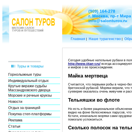
(909) 164-278
г. Москва, пр-т Мира
info@salonturov.ru
Главная
Наше турагенство
Обра
|
|
Сегодня удобные нательные рубахи в поло
http://www.titan-r.ru/
всегда ассоциируютс
и мифов о ее происхождении.
Горнолыжные туры
Майка мертвеца
Индивидуальный отдых
Считается, что первыми робы в черно-бел
Крутые виражи судьбы
бретонской рубахой. Моряки верили, что 
Массандровского дворца
суеверие оказалось очень живучим и рас
Морские и речные круизы
Тельняшки во флоте
Новости
Отдых за границей
Но есть и более рациональное объяснени
видно на фоне белоснежных парусов, что з
Покупка степ-платформы
Кстати, изначально моряки сами орудова
помогало успокоиться.
Реклама
Статьи
Сколько полосок на тель