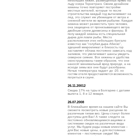
небольших хижин, размещенных прямо на
льду озера Торнетраск. Своим дизайном
хижины точно повторяют постройки
местных жителей, которые те после
строительства каждый год вытаскивают на
лед, это служит им убежищем от ветра и
снежной метели во время рыбалки. Каждая
хижина может разместить трех человек,
она защищена от пронизывающего ветра
двойным слоем древесины и фанеры. В
полу каждой хижины есть специальная
дырка для ловли рыбы. Место
расположения этих небольших бунгало
известно как "голубая дыра Абиско",
здешний микроклимат и близость гор
заставляет облака постоянно зависать над
заливом, что увеличивает шансы увидеть
северное сияние. Все хижины и удобства
сконструированы таким образом, что они
наносят минимальный вред природе, а на
исходе зимы все они будут разобраны.
Ночью температура падает до -20, но
гостям отеля предоставляется возможность
погреться в сауне.
26.11.20012
Скидка 17% на туры в Болгарию с датами
вылета 1, 8 и 12 января.
26.07.2008
В ближайшее время на нашем сайте Вы
сможете посмотреть новые расценки по
различным типам виз. Цены станут более
доступны для Вас! А также следите за
постоянно обновляющимися акциями и
системами скидок на различные виды
услуг. Мы будем рады новым клиентам –
для Вас новые цены, а для постоянных
клиентов – постоянные скидки! Мы