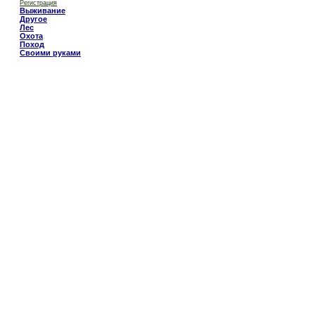
Регистрация
Выживание
Другое
Лес
Охота
Поход
Своими руками