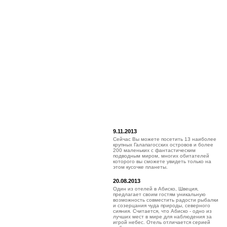
9.11.2013
Сейчас Вы можете посетить 13 наиболее
крупных Галапагосских островов и более
200 маленьких с фантастическим
подводным миром, многих обитателей
которого вы сможете увидеть только на
этом кусочке планеты.
20.08.2013
Один из отелей в Абиско, Швеция,
предлагает своим гостям уникальную
возможность совместить радости рыбалки
и созерцания чуда природы, северного
сияния. Считается, что Абиско - одно из
лучших мест в мире для наблюдения за
игрой небес. Отель отличается серией