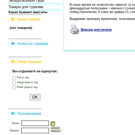
Экскурсионные туры
В наше время их количество зависит от р
Товары для туризма
двенадцатью полосками – именно столько 
побед Наполеона. К тому же цифра 21 счи
Какие бывают мангалы
Выдержав проверку временем, тельняшка 
(нет товаров)
Версия для печати
Вы отдыхаете на курортах:
Раз в год
Чаще раза в год
Реже раза в год
Логин:
забыли
Пароль:
пароль?