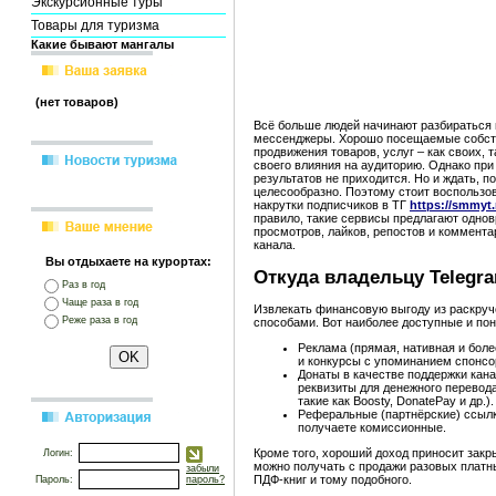
Экскурсионные туры
Товары для туризма
Какие бывают мангалы
(нет товаров)
Всё больше людей начинают разбираться в
мессенджеры. Хорошо посещаемые собст
продвижения товаров, услуг – как своих, 
своего влияния на аудиторию. Однако пр
результатов не приходится. Но и ждать, п
целесообразно. Поэтому стоит воспользо
накрутки подписчиков в ТГ
https://smmyt
правило, такие сервисы предлагают однов
просмотров, лайков, репостов и коммента
канала.
Вы отдыхаете на курортах:
Откуда владельцу Telegr
Раз в год
Чаще раза в год
Извлекать финансовую выгоду из раскруч
Реже раза в год
способами. Вот наиболее доступные и пон
Реклама (прямая, нативная и бол
и конкурсы с упоминанием спонсо
Донаты в качестве поддержки кан
реквизиты для денежного перевод
такие как Boosty, DonatePay и др.).
Реферальные (партнёрские) ссылки
получаете комиссионные.
Кроме того, хороший доход приносит закр
Логин:
можно получать с продажи разовых платны
забыли
ПДФ-книг и тому подобного.
Пароль:
пароль?