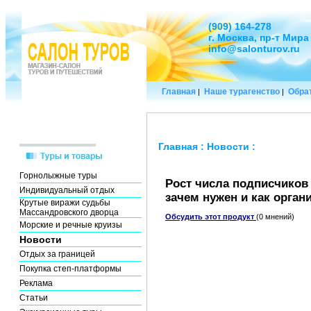
(909) 164-278
г. Москва, пр-т Мира
info@salonturov.ru
Главная
Наше турагенство
Обрат
|
|
Главная
:
Новости
:
Горнолыжные туры
Рост числа подписчиков
Индивидуальный отдых
зачем нужен и как орган
Крутые виражи судьбы
Массандровского дворца
Обсудить этот продукт
(0 мнений)
Морские и речные круизы
Новости
Отдых за границей
Покупка степ-платформы
Реклама
Статьи