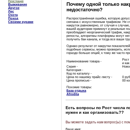
Регистрация
Почему одной только нак
Выживание
Другое
недостаточно?
Лес
Охота
Распространённая ошибка, которую допус
Поход
связана с искусственным трафиком. Не с
Своими руками
накруток равномерно, от случая к случаю, 
вашей аудитории примкнут и реальные пол
преобладают неорганический трафик, нак
репосты, алгоритмы платформы могут нега
получить бан канала, и тогда все ваши тру
Однако результат от накрутки показателе
подобные сервисы, можно проверить, исп
гораздо больше опций, к тому же часто п
Рост
Наименование товара -
и как
Серия -
Ново
Категория -
Код по каталогу -
Цена по нашему прайс-листу -
0 руб
Цена прописью -
00 к
Похожие товары:
База отдыха
Afrodita
Есть вопросы по Рост числа п
нужен и как организовать??
Вы можете задать нам вопрос(ы) с п
Ваше имя: