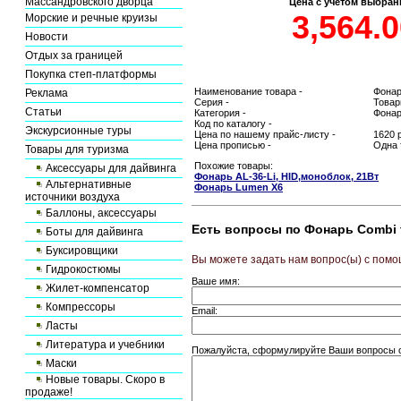
Массандровского дворца
Цена с учётом выбран
Морские и речные круизы
Новости
Отдых за границей
Покупка степ-платформы
Наименование товара -
Фонар
Реклама
Серия -
Товар
Статьи
Категория -
Фонар
Код по каталогу -
Экскурсионные туры
Цена по нашему прайс-листу -
1620 
Цена прописью -
Одна 
Товары для туризма
Похожие товары:
Аксессуары для дайвинга
Фонарь AL-36-Li, HID,моноблок, 21Вт
Альтернативные
Фонарь Lumen X6
источники воздуха
Баллоны, аксессуары
Есть вопросы по Фонарь Combi 
Боты для дайвинга
Буксировщики
Вы можете задать нам вопрос(ы) с по
Гидрокостюмы
Ваше имя:
Жилет-компенсатор
Компрессоры
Email:
Ласты
Литература и учебники
Пожалуйста, сформулируйте Ваши вопросы от
Маски
Новые товары. Скоро в
продаже!