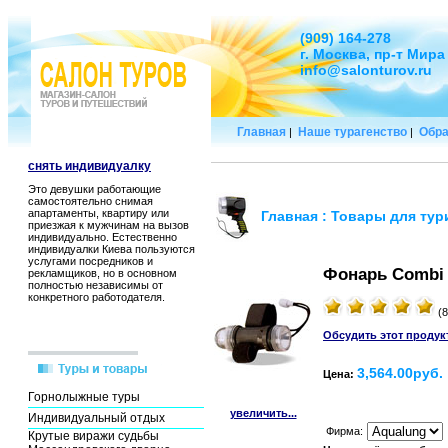
(909) 164-278
г. Москва, пр-т Мира
info@salonturov.ru
Главная
Наше турагенство
Обра
|
|
снять индивидуалку
Это девушки работающие
самостоятельно снимая
апартаменты, квартиру или
Главная
:
Товары для тур
приезжая к мужчинам на вызов
индивидуально. Естественно
индивидуалки Киева пользуются
услугами посредников и
Фонарь Combi 
рекламщиков, но в основном
полностью независимы от
конкретного работодателя.
(8
Обсудить этот продук
3,564.00руб.
Цена:
Горнолыжные туры
увеличить...
Индивидуальный отдых
Фирма:
Крутые виражи судьбы