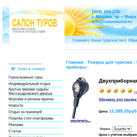
(909) 164-278
г. Москва, пр-т Мира
info@salonturov.ru
Главная
Наше турагенство
Обра
|
|
Главная
:
Товары для туризма
:
приборы
:
Горнолыжные туры
Двухприборная
Индивидуальный отдых
Крутые виражи судьбы
(1
Массандровского дворца
Морские и речные круизы
Обсудить этот продук
Новости
12,289.20руб
Цена:
Отдых за границей
Покупка степ-платформы
увеличить...
Реклама
Фирма:
Статьи
Цена с учётом выбран