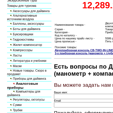
Экскурсионные туры
Товары для туризма
Аксессуары для дайвинга
Альтернативные
источники воздуха
Двухп
Баллоны, аксессуары
Наименование товара -
компа
Боты для дайвинга
Серия -
Товар
Категория -
Прибо
Буксировщики
Код по каталогу -
Цена по нашему прайс-листу -
5586 
Гидрокостюмы
Цена прописью -
Пять 
Жилет-компенсатор
Похожие товары:
Компрессоры
Двухприборная консоль CB-TWO-IN-LINE
3-х приборная консоль (манометр + глуб
Ласты
Литература и учебники
Есть вопросы по 
Маски
Новые товары. Скоро в
(манометр + компа
продаже!
Приборы для дайвинга
Аналоговые
Вы можете задать нам
приборы
Компьютеры для
Ваше имя:
дайвинга
Регуляторы, октопусы
Email:
Сумки
Трубки
Пожалуйста, сформулиру